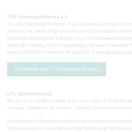
TSV Germania Windeck e.V.
Der 1910 gegründete Verein TSV Germania Windeck ist ein 
anzieht. Der Verein begeistert mit zahlreichen Mannschaft
Germania Windeck mit Erfolgen. Der TSV Germania Windeck h
geschafft: Aufstieg in die Regionalliga und zum dritten Ma
Mehr als 41.000 Zuschauer im Spiel der 1. Hauptrunde ge
Zur Website des TSV Germania Windeck
ETL Sportförderung
Mit uns auch sportlich immer ganz vorn dabei! ETL fördert
sonstige Sportarten, ob Kinder-, Jugend- oder Erwachsenenm
Ein Amateur-Fußballteam erhält beispielsweise ein komplett
Subventionspreis. Eine hochwertige Beflockung mit Vereins