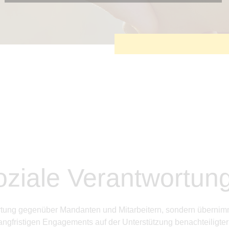
Diese Cookies sind erforderlich, um die grundlegende
Funktionalität der Website zu sichern.
Tracking- und Targeting-Cookies
Diese Cookies sind erforderlich, um unsere Website auf Ihre
Bedürfnisse hin zu optimieren. Hierzu gehört eine
bedarfsgerechte Gestaltung und fortlaufende Verbesserung
unseres Angebotes einschließlich der Verknüpfung zu
Social-Media-Angeboten von z.B. Facebook und LinkedIn.
Betreibercookies
Diese Cookies sind erforderlich, um z.B. Google Maps zu
nutzen oder eingebettete Videos abspielen zu können.
ziale Verantwortun
rtung gegenüber Mandanten und Mitarbeitern, sondern übernim
angfristigen Engagements auf der Unterstützung benachteiligte