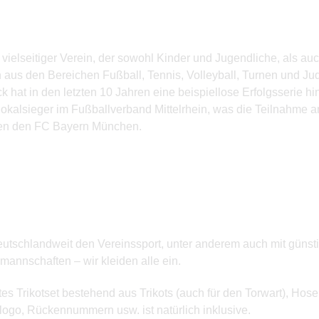
vielseitiger Verein, der sowohl Kinder und Jugendliche, als 
en aus den Bereichen Fußball, Tennis, Volleyball, Turnen und 
at in den letzten 10 Jahren eine beispiellose Erfolgsserie hi
l Pokalsieger im Fußballverband Mittelrhein, was die Teilnahm
gen den FC Bayern München.
 deutschlandweit den Vereinssport, unter anderem auch mit güns
annschaften – wir kleiden alle ein.
es Trikotset bestehend aus Trikots (auch für den Torwart), Ho
logo, Rückennummern usw. ist natürlich inklusive.