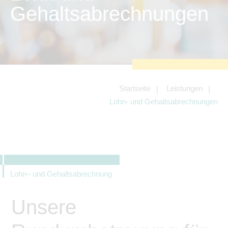
zu sichern.
Gehaltsabrechnungen
Tracking- und Targeting-Cookies
Diese Cookies sind erforderlich, um
unsere Website auf Ihre Bedürfnisse hin
zu optimieren. Hierzu gehört eine
bedarfsgerechte Gestaltung und
fortlaufende Verbesserung unseres
Angebotes einschließlich der
Verknüpfung zu Social-Media-
Angeboten von z.B. Facebook und
Startseite
Leistungen
LinkedIn.
Lohn- und Gehaltsabrechnungen
Betreibercookies
Diese Cookies sind erforderlich, um z.B.
Google Maps zu nutzen oder
eingebettete Videos abspielen zu
können.
Lohn– und Gehaltsabrechnung
Unsere