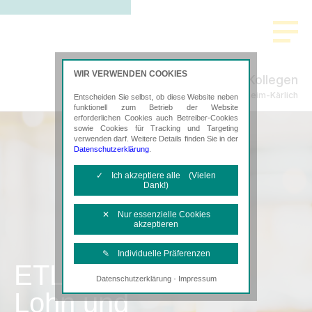
WIR VERWENDEN COOKIES
Reichert, Simonis & Kollegen
Steuerberatung in Mülheim-Kärlich
Entscheiden Sie selbst, ob diese Website neben
funktionell zum Betrieb der Website
erforderlichen Cookies auch Betreiber-Cookies
sowie Cookies für Tracking und Targeting
verwenden darf. Weitere Details finden Sie in der
Datenschutzerklärung
.
✓ Ich akzeptiere alle (Vielen
Dank!)
✕ Nur essenzielle Cookies
akzeptieren
✎ Individuelle Präferenzen
ETL
·
Datenschutzerklärung
Impressum
Notwendige Cookies
Lohn und
Diese Cookies sind erforderlich, um die
grundlegende Funktionalität der Website